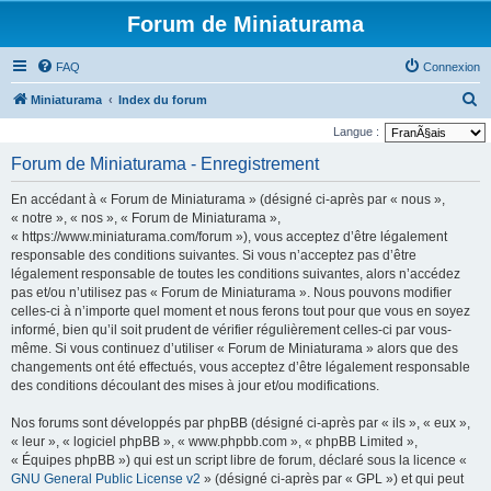
Forum de Miniaturama
FAQ
Connexion
R
Miniaturama
Index du forum
e
Langue :
c
Forum de Miniaturama - Enregistrement
h
En accédant à « Forum de Miniaturama » (désigné ci-après par « nous »,
e
« notre », « nos », « Forum de Miniaturama »,
r
« https://www.miniaturama.com/forum »), vous acceptez d’être légalement
responsable des conditions suivantes. Si vous n’acceptez pas d’être
c
légalement responsable de toutes les conditions suivantes, alors n’accédez
h
pas et/ou n’utilisez pas « Forum de Miniaturama ». Nous pouvons modifier
e
celles-ci à n’importe quel moment et nous ferons tout pour que vous en soyez
informé, bien qu’il soit prudent de vérifier régulièrement celles-ci par vous-
r
même. Si vous continuez d’utiliser « Forum de Miniaturama » alors que des
changements ont été effectués, vous acceptez d’être légalement responsable
des conditions découlant des mises à jour et/ou modifications.
Nos forums sont développés par phpBB (désigné ci-après par « ils », « eux »,
« leur », « logiciel phpBB », « www.phpbb.com », « phpBB Limited »,
« Équipes phpBB ») qui est un script libre de forum, déclaré sous la licence «
GNU General Public License v2
» (désigné ci-après par « GPL ») et qui peut