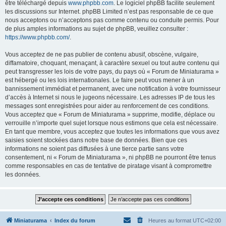
être téléchargé depuis
www.phpbb.com
. Le logiciel phpBB facilite seulement
les discussions sur Internet. phpBB Limited n’est pas responsable de ce que
nous acceptons ou n’acceptons pas comme contenu ou conduite permis. Pour
de plus amples informations au sujet de phpBB, veuillez consulter :
https://www.phpbb.com/
.
Vous acceptez de ne pas publier de contenu abusif, obscène, vulgaire,
diffamatoire, choquant, menaçant, à caractère sexuel ou tout autre contenu qui
peut transgresser les lois de votre pays, du pays où « Forum de Miniaturama »
est hébergé ou les lois internationales. Le faire peut vous mener à un
bannissement immédiat et permanent, avec une notification à votre fournisseur
d’accès à Internet si nous le jugeons nécessaire. Les adresses IP de tous les
messages sont enregistrées pour aider au renforcement de ces conditions.
Vous acceptez que « Forum de Miniaturama » supprime, modifie, déplace ou
verrouille n’importe quel sujet lorsque nous estimons que cela est nécessaire.
En tant que membre, vous acceptez que toutes les informations que vous avez
saisies soient stockées dans notre base de données. Bien que ces
informations ne soient pas diffusées à une tierce partie sans votre
consentement, ni « Forum de Miniaturama », ni phpBB ne pourront être tenus
comme responsables en cas de tentative de piratage visant à compromettre
les données.
Miniaturama
Index du forum
Heures au format
UTC+02:00