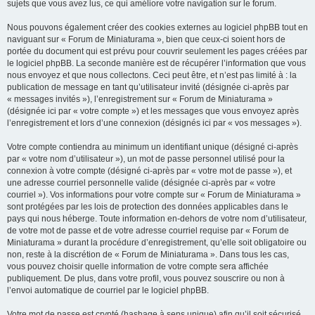
sujets que vous avez lus, ce qui améliore votre navigation sur le forum.
Nous pouvons également créer des cookies externes au logiciel phpBB tout en
naviguant sur « Forum de Miniaturama », bien que ceux-ci soient hors de
portée du document qui est prévu pour couvrir seulement les pages créées par
le logiciel phpBB. La seconde manière est de récupérer l’information que vous
nous envoyez et que nous collectons. Ceci peut être, et n’est pas limité à : la
publication de message en tant qu’utilisateur invité (désignée ci-après par
« messages invités »), l’enregistrement sur « Forum de Miniaturama »
(désignée ici par « votre compte ») et les messages que vous envoyez après
l’enregistrement et lors d’une connexion (désignés ici par « vos messages »).
Votre compte contiendra au minimum un identifiant unique (désigné ci-après
par « votre nom d’utilisateur »), un mot de passe personnel utilisé pour la
connexion à votre compte (désigné ci-après par « votre mot de passe »), et
une adresse courriel personnelle valide (désignée ci-après par « votre
courriel »). Vos informations pour votre compte sur « Forum de Miniaturama »
sont protégées par les lois de protection des données applicables dans le
pays qui nous héberge. Toute information en-dehors de votre nom d’utilisateur,
de votre mot de passe et de votre adresse courriel requise par « Forum de
Miniaturama » durant la procédure d’enregistrement, qu’elle soit obligatoire ou
non, reste à la discrétion de « Forum de Miniaturama ». Dans tous les cas,
vous pouvez choisir quelle information de votre compte sera affichée
publiquement. De plus, dans votre profil, vous pouvez souscrire ou non à
l’envoi automatique de courriel par le logiciel phpBB.
Votre mot de passe est crypté (hashage à sens unique) afin qu’il soit sécurisé.