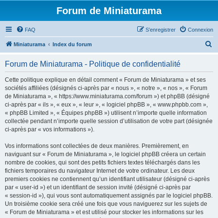
Forum de Miniaturama
FAQ
S’enregistrer
Connexion
R
Miniaturama
Index du forum
e
Forum de Miniaturama - Politique de confidentialité
c
h
Cette politique explique en détail comment « Forum de Miniaturama » et ses
sociétés affiliées (désignés ci-après par « nous », « notre », « nos », « Forum
e
de Miniaturama », « https://www.miniaturama.com/forum ») et phpBB (désigné
r
ci-après par « ils », « eux », « leur », « logiciel phpBB », « www.phpbb.com »,
« phpBB Limited », « Équipes phpBB ») utilisent n’importe quelle information
c
collectée pendant n’importe quelle session d’utilisation de votre part (désignée
h
ci-après par « vos informations »).
e
Vos informations sont collectées de deux manières. Premièrement, en
r
naviguant sur « Forum de Miniaturama », le logiciel phpBB créera un certain
nombre de cookies, qui sont des petits fichiers textes téléchargés dans les
fichiers temporaires du navigateur Internet de votre ordinateur. Les deux
premiers cookies ne contiennent qu’un identifiant utilisateur (désigné ci-après
par « user-id ») et un identifiant de session invité (désigné ci-après par
« session-id »), qui vous sont automatiquement assignés par le logiciel phpBB.
Un troisième cookie sera créé une fois que vous naviguerez sur les sujets de
« Forum de Miniaturama » et est utilisé pour stocker les informations sur les