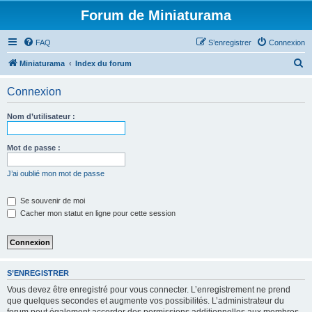
Forum de Miniaturama
FAQ
S’enregistrer
Connexion
R
Miniaturama
Index du forum
e
Connexion
c
h
Nom d’utilisateur :
e
r
Mot de passe :
c
J’ai oublié mon mot de passe
h
e
Se souvenir de moi
Cacher mon statut en ligne pour cette session
r
S’ENREGISTRER
Vous devez être enregistré pour vous connecter. L’enregistrement ne prend
que quelques secondes et augmente vos possibilités. L’administrateur du
forum peut également accorder des permissions additionnelles aux membres