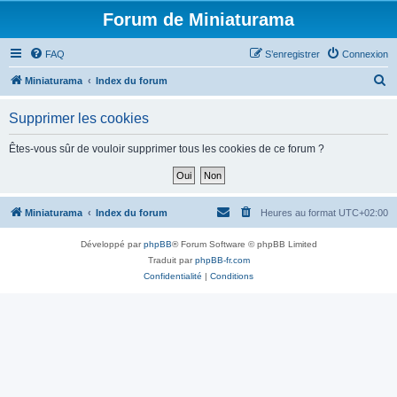
Forum de Miniaturama
FAQ
S’enregistrer
Connexion
R
Miniaturama
Index du forum
e
Supprimer les cookies
c
h
Êtes-vous sûr de vouloir supprimer tous les cookies de ce forum ?
e
r
c
Miniaturama
Index du forum
Heures au format
UTC+02:00
h
Développé par
phpBB
® Forum Software © phpBB Limited
e
Traduit par
phpBB-fr.com
r
Confidentialité
|
Conditions