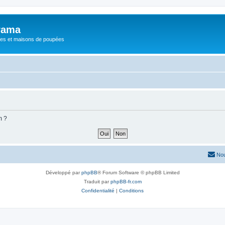
rama
ures et maisons de poupées
m ?
Nou
Développé par
phpBB
® Forum Software © phpBB Limited
Traduit par
phpBB-fr.com
Confidentialité
|
Conditions