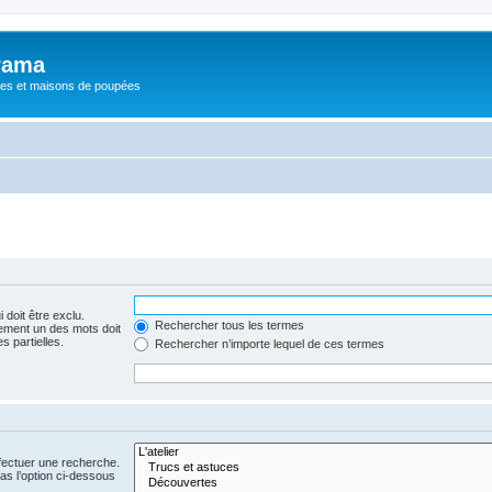
rama
ures et maisons de poupées
 doit être exclu.
Rechercher tous les termes
ement un des mots doit
s partielles.
Rechercher n’importe lequel de ces termes
fectuer une recherche.
s l’option ci-dessous