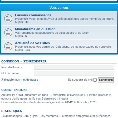
Vous et nous
Faisons connaissance
Présentez-vous, et découvrez la présentation des autres membres du forum...
Sujets :
49
Miniaturama en question
Vos remarques et suggestions au sujet du site et du forum
Sujets :
5
Actualité de vos sites
Présentez-nous vos dernières réalisations, ou les nouveautés de votre site !
Sujets :
135
CONNEXION
•
S’ENREGISTRER
Nom d’utilisateur :
Mot de passe :
J’ai oublié mon mot de passe
Se souvenir de moi
QUI EST EN LIGNE
Au total il y a
478
utilisateurs en ligne : 1 enregistré, 0 invisible et 477 invités (d’après le
nombre d’utilisateurs actifs ces 5 dernières minutes)
Le record du nombre d’utilisateurs en ligne est de
20542
, le 6 octobre 2025
STATISTIQUES
1660
messages •
282
sujets •
146
membres • Le membre enregistré le plus récent est