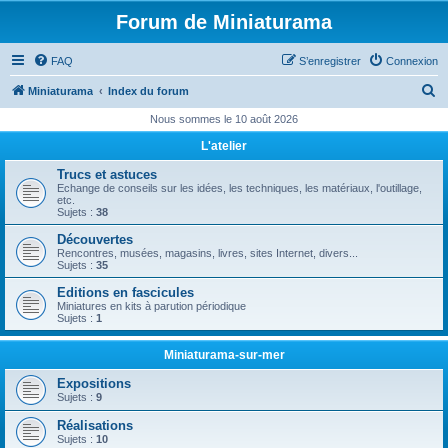
Forum de Miniaturama
FAQ
S’enregistrer
Connexion
R
Miniaturama
Index du forum
e
Nous sommes le 10 août 2026
c
L'atelier
h
Trucs et astuces
e
Echange de conseils sur les idées, les techniques, les matériaux, l'outillage,
etc.
r
Sujets :
38
c
Découvertes
Rencontres, musées, magasins, livres, sites Internet, divers...
h
Sujets :
35
e
Editions en fascicules
Miniatures en kits à parution périodique
r
Sujets :
1
Miniaturama-sur-mer
Expositions
Sujets :
9
Réalisations
Sujets :
10