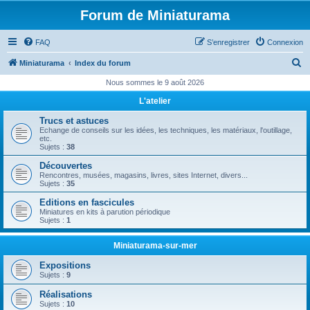
Forum de Miniaturama
FAQ
S’enregistrer
Connexion
R
Miniaturama
Index du forum
e
Nous sommes le 9 août 2026
c
L'atelier
h
Trucs et astuces
e
Echange de conseils sur les idées, les techniques, les matériaux, l'outillage,
etc.
r
Sujets :
38
c
Découvertes
Rencontres, musées, magasins, livres, sites Internet, divers...
h
Sujets :
35
e
Editions en fascicules
Miniatures en kits à parution périodique
r
Sujets :
1
Miniaturama-sur-mer
Expositions
Sujets :
9
Réalisations
Sujets :
10