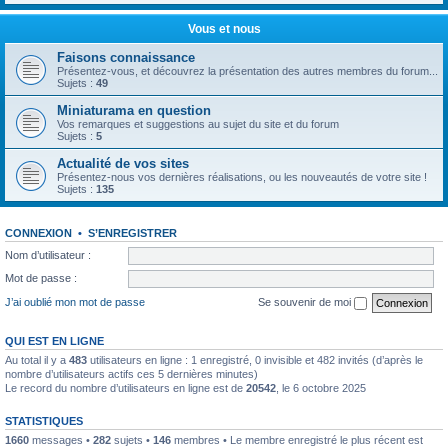
Vous et nous
Faisons connaissance
Présentez-vous, et découvrez la présentation des autres membres du forum...
Sujets :
49
Miniaturama en question
Vos remarques et suggestions au sujet du site et du forum
Sujets :
5
Actualité de vos sites
Présentez-nous vos dernières réalisations, ou les nouveautés de votre site !
Sujets :
135
CONNEXION
•
S’ENREGISTRER
Nom d’utilisateur :
Mot de passe :
J’ai oublié mon mot de passe
Se souvenir de moi
QUI EST EN LIGNE
Au total il y a
483
utilisateurs en ligne : 1 enregistré, 0 invisible et 482 invités (d’après le
nombre d’utilisateurs actifs ces 5 dernières minutes)
Le record du nombre d’utilisateurs en ligne est de
20542
, le 6 octobre 2025
STATISTIQUES
1660
messages •
282
sujets •
146
membres • Le membre enregistré le plus récent est