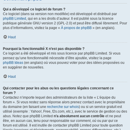
Qui a développé ce logiciel de forum ?
Ce logiciel (dans sa version non modifiée) est développé et distribué par
phpBB Limited
, qui en a les droits d’auteur. Il est publié sous la licence
publique générale GNU version 2 (GPL-2.0) et peut être diffusé librement. Pour
plus d’informations, visitez la page «
À propos de phpBB
» (en anglais).
Haut
Pourquoi la fonctionnalité X n’est pas disponible ?
Ce logiciel a été développé et mis sous licence par phpBB Limited. Si vous
pensez qu’une fonctionnalité nécessite d’être ajoutée, visitez la page
phpBB Ideas
(en anglais) où vous pouvez voter pour des idées proposées ou
en suggérer de nouvelles.
Haut
Qui contacter pour les abus ou les questions légales concernant ce
forum ?
Contactez n’importe lequel des administrateurs de la liste « L’équipe du
forum ». Si vous restez sans réponse alors prenez contact avec le propriétaire
du domaine (en faisant une
recherche sur whois
) ou si un service gratuit est
utilisé (exemple : Yahoo!, Free, f2s.com, etc.), avec le service de gestion ou des
abus. Notez que phpBB Limited
n’a absolument aucun contrôle
et ne peut
être, en aucun cas, tenu pour responsable sur
comment
,
où
ou
par qui
ce
forum est utilisé. Il est inutile de contacter phpBB Limited pour toute question