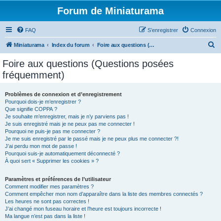
Forum de Miniaturama
FAQ
S’enregistrer
Connexion
R
Miniaturama
Index du forum
Foire aux questions (Questions posées fréquemment)
e
Foire aux questions (Questions posées
c
fréquemment)
h
e
Problèmes de connexion et d’enregistrement
Pourquoi dois-je m’enregistrer ?
r
Que signifie COPPA ?
c
Je souhaite m’enregistrer, mais je n’y parviens pas !
Je suis enregistré mais je ne peux pas me connecter !
h
Pourquoi ne puis-je pas me connecter ?
Je me suis enregistré par le passé mais je ne peux plus me connecter ?!
e
J’ai perdu mon mot de passe !
r
Pourquoi suis-je automatiquement déconnecté ?
À quoi sert « Supprimer les cookies » ?
Paramètres et préférences de l’utilisateur
Comment modifier mes paramètres ?
Comment empêcher mon nom d’apparaître dans la liste des membres connectés ?
Les heures ne sont pas correctes !
J’ai changé mon fuseau horaire et l’heure est toujours incorrecte !
Ma langue n’est pas dans la liste !