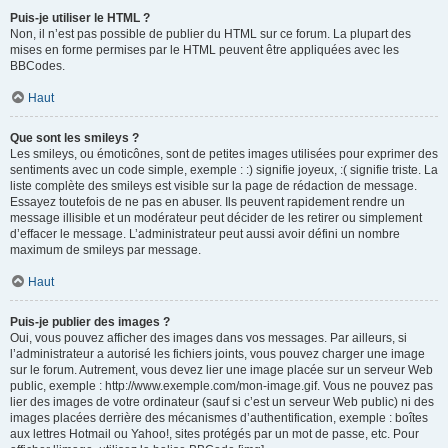
Puis-je utiliser le HTML ?
Non, il n’est pas possible de publier du HTML sur ce forum. La plupart des
mises en forme permises par le HTML peuvent être appliquées avec les
BBCodes.
Haut
Que sont les smileys ?
Les smileys, ou émoticônes, sont de petites images utilisées pour exprimer des
sentiments avec un code simple, exemple : :) signifie joyeux, :( signifie triste. La
liste complète des smileys est visible sur la page de rédaction de message.
Essayez toutefois de ne pas en abuser. Ils peuvent rapidement rendre un
message illisible et un modérateur peut décider de les retirer ou simplement
d’effacer le message. L’administrateur peut aussi avoir défini un nombre
maximum de smileys par message.
Haut
Puis-je publier des images ?
Oui, vous pouvez afficher des images dans vos messages. Par ailleurs, si
l’administrateur a autorisé les fichiers joints, vous pouvez charger une image
sur le forum. Autrement, vous devez lier une image placée sur un serveur Web
public, exemple : http://www.exemple.com/mon-image.gif. Vous ne pouvez pas
lier des images de votre ordinateur (sauf si c’est un serveur Web public) ni des
images placées derrière des mécanismes d’authentification, exemple : boîtes
aux lettres Hotmail ou Yahoo!, sites protégés par un mot de passe, etc. Pour