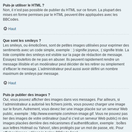
Puis-je utiliser le HTML ?
Non, il n’est pas possible de publier du HTML sur ce forum. La plupart des
mises en forme permises par le HTML peuvent être appliquées avec les
BBCodes.
Haut
Que sont les smileys ?
Les smileys, ou émoticônes, sont de petites images utilisées pour exprimer des
sentiments avec un code simple, exemple : :) signifie joyeux, :( signifie triste. La
liste complète des smileys est visible sur la page de rédaction de message.
Essayez toutefois de ne pas en abuser. Ils peuvent rapidement rendre un
message illisible et un modérateur peut décider de les retirer ou simplement
d’effacer le message. L’administrateur peut aussi avoir défini un nombre
maximum de smileys par message.
Haut
Puis-je publier des images ?
Oui, vous pouvez afficher des images dans vos messages. Par ailleurs, si
l’administrateur a autorisé les fichiers joints, vous pouvez charger une image
sur le forum. Autrement, vous devez lier une image placée sur un serveur Web
public, exemple : http://www.exemple.com/mon-image.gif. Vous ne pouvez pas
lier des images de votre ordinateur (sauf si c’est un serveur Web public) ni des
images placées derrière des mécanismes d’authentification, exemple : boîtes
aux lettres Hotmail ou Yahoo!, sites protégés par un mot de passe, etc. Pour