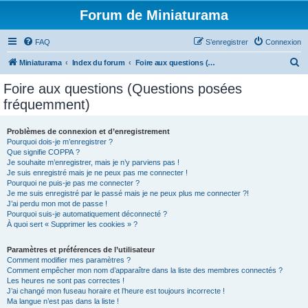
Forum de Miniaturama
FAQ
S’enregistrer
Connexion
R
Miniaturama
Index du forum
Foire aux questions (Questions posées fréquemment)
e
Foire aux questions (Questions posées
c
fréquemment)
h
e
Problèmes de connexion et d’enregistrement
Pourquoi dois-je m’enregistrer ?
r
Que signifie COPPA ?
c
Je souhaite m’enregistrer, mais je n’y parviens pas !
Je suis enregistré mais je ne peux pas me connecter !
h
Pourquoi ne puis-je pas me connecter ?
Je me suis enregistré par le passé mais je ne peux plus me connecter ?!
e
J’ai perdu mon mot de passe !
r
Pourquoi suis-je automatiquement déconnecté ?
À quoi sert « Supprimer les cookies » ?
Paramètres et préférences de l’utilisateur
Comment modifier mes paramètres ?
Comment empêcher mon nom d’apparaître dans la liste des membres connectés ?
Les heures ne sont pas correctes !
J’ai changé mon fuseau horaire et l’heure est toujours incorrecte !
Ma langue n’est pas dans la liste !