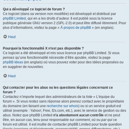
Qui a développé ce logiciel de forum ?
Ce logiciel (dans sa version non modifiée) est développé et distribué par
phpBB Limited
, qui en a les droits d’auteur. Il est publié sous la licence
publique générale GNU version 2 (GPL-2.0) et peut être diffusé librement. Pour
plus d’informations, visitez la page «
À propos de phpBB
» (en anglais).
Haut
Pourquoi la fonctionnalité X n’est pas disponible ?
Ce logiciel a été développé et mis sous licence par phpBB Limited. Si vous
pensez qu’une fonctionnalité nécessite d’être ajoutée, visitez la page
phpBB Ideas
(en anglais) où vous pouvez voter pour des idées proposées ou
en suggérer de nouvelles.
Haut
Qui contacter pour les abus ou les questions légales concernant ce
forum ?
Contactez n’importe lequel des administrateurs de la liste « L’équipe du
forum ». Si vous restez sans réponse alors prenez contact avec le propriétaire
du domaine (en faisant une
recherche sur whois
) ou si un service gratuit est
utilisé (exemple : Yahoo!, Free, f2s.com, etc.), avec le service de gestion ou des
abus. Notez que phpBB Limited
n’a absolument aucun contrôle
et ne peut
être, en aucun cas, tenu pour responsable sur
comment
,
où
ou
par qui
ce
forum est utilisé. Il est inutile de contacter phpBB Limited pour toute question